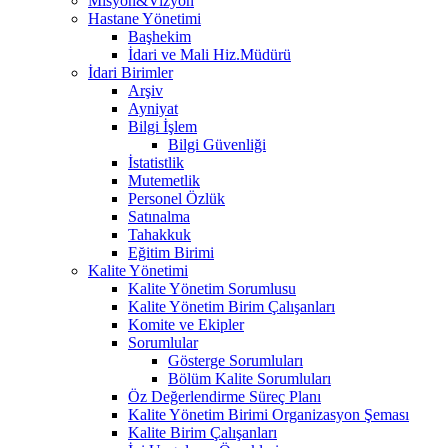
Misyon&Vizyon
Hastane Yönetimi
Başhekim
İdari ve Mali Hiz.Müdürü
İdari Birimler
Arşiv
Ayniyat
Bilgi İşlem
Bilgi Güvenliği
İstatistlik
Mutemetlik
Personel Özlük
Satınalma
Tahakkuk
Eğitim Birimi
Kalite Yönetimi
Kalite Yönetim Sorumlusu
Kalite Yönetim Birim Çalışanları
Komite ve Ekipler
Sorumlular
Gösterge Sorumluları
Bölüm Kalite Sorumluları
Öz Değerlendirme Süreç Planı
Kalite Yönetim Birimi Organizasyon Şeması
Kalite Birim Çalışanları