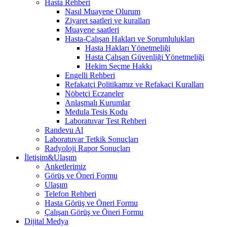
Hasta Rehberi
Nasıl Muayene Olurum
Ziyaret saatleri ve kuralları
Muayene saatleri
Hasta-Çalışan Hakları ve Sorumlulukları
Hasta Hakları Yönetmeliği
Hasta Çalışan Güvenliği Yönetmeliği
Hekim Seçme Hakkı
Engelli Rehberi
Refakatçi Politikamız ve Refakaçi Kuralları
Nöbetçi Eczaneler
Anlaşmalı Kurumlar
Medula Tesis Kodu
Laboratuvar Test Rehberi
Randevu Al
Laboratuvar Tetkik Sonuçları
Radyoloji Rapor Sonuçları
İletişim&Ulaşım
Anketlerimiz
Görüş ve Öneri Formu
Ulaşım
Telefon Rehberi
Hasta Görüş ve Öneri Formu
Çalışan Görüş ve Öneri Formu
Dijital Medya