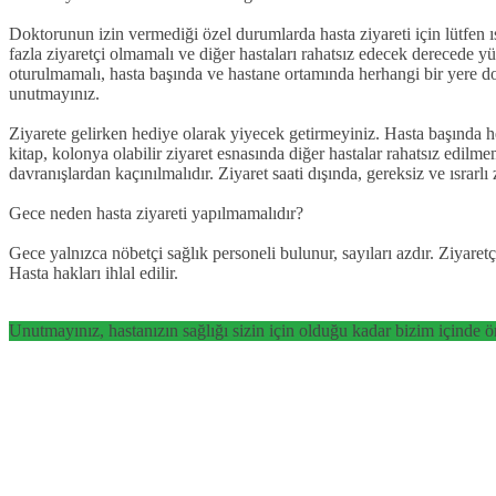
Doktorunun izin vermediği özel durumlarda hasta ziyareti için lütfen ısr
fazla ziyaretçi olmamalı ve diğer hastaları rahatsız edecek derecede yü
oturulmamalı, hasta başında ve hastane ortamında herhangi bir yere dok
unutmayınız.
Ziyarete gelirken hediye olarak yiyecek getirmeyiniz. Hasta başında he
kitap, kolonya olabilir ziyaret esnasında diğer hastalar rahatsız edil
davranışlardan kaçınılmalıdır. Ziyaret saati dışında, gereksiz ve ısrarlı
Gece neden hasta ziyareti yapılmamalıdır?
Gece yalnızca nöbetçi sağlık personeli bulunur, sayıları azdır. Ziyaret
Hasta hakları ihlal edilir.
Unutmayınız, hastanızın sağlığı sizin için olduğu kadar bizim içinde ö