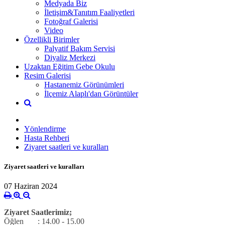
Medyada Biz
İletişim&Tanıtım Faaliyetleri
Fotoğraf Galerisi
Video
Özellikli Birimler
Palyatif Bakım Servisi
Diyaliz Merkezi
Uzaktan Eğitim Gebe Okulu
Resim Galerisi
Hastanemiz Görünümleri
İlçemiz Alaplı'dan Görüntüler
Yönlendirme
Hasta Rehberi
Ziyaret saatleri ve kuralları
Ziyaret saatleri ve kuralları
07 Haziran 2024
Ziyaret Saatlerimiz;
Öğlen : 14.00 - 15.00