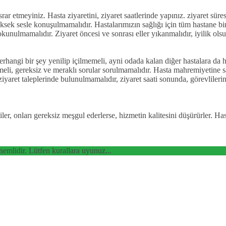
ar etmeyiniz. Hasta ziyaretini, ziyaret saatlerinde yapınız. ziyaret süres
ksek sesle konuşulmamalıdır. Hastalarımızın sağlığı için tüm hastane bina
unulmamalıdır. Ziyaret öncesi ve sonrası eller yıkanmalıdır, iyilik olsu
rhangi bir şey yenilip içilmemeli, ayni odada kalan diğer hastalara da h
memeli, gereksiz ve meraklı sorular sorulmamalıdır. Hasta mahremiyetine 
 ziyaret taleplerinde bulunulmamalıdır, ziyaret saati sonunda, görevlilerin
çiler, onları gereksiz meşgul ederlerse, hizmetin kalitesini düşürürler. H
nemlidir. Lütfen kurallara uyunuz...