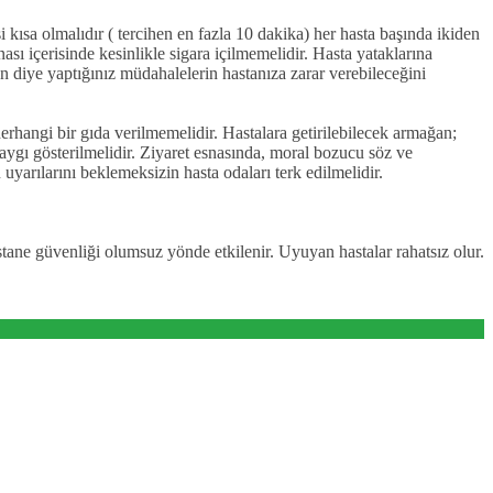
i kısa olmalıdır ( tercihen en fazla 10 dakika) her hasta başında ikiden
sı içerisinde kesinlikle sigara içilmemelidir. Hasta yataklarına
n diye yaptığınız müdahalelerin hastanıza zarar verebileceğini
erhangi bir gıda verilmemelidir. Hastalara getirilebilecek armağan;
saygı gösterilmelidir. Ziyaret esnasında, moral bozucu söz ve
 uyarılarını beklemeksizin hasta odaları terk edilmelidir.
astane güvenliği olumsuz yönde etkilenir. Uyuyan hastalar rahatsız olur.