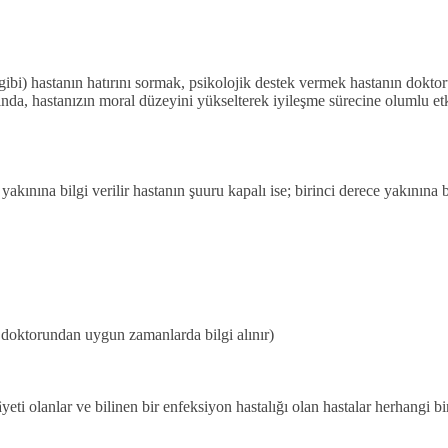
i gibi) hastanın hatırını sormak, psikolojik destek vermek hastanın dokto
ğında, hastanızın moral düzeyini yükselterek iyileşme sürecine olumlu 
akınına bilgi verilir hastanın şuuru kapalı ise; birinci derece yakınına b
a doktorundan uygun zamanlarda bilgi alınır)
yeti olanlar ve bilinen bir enfeksiyon hastalığı olan hastalar herhangi bi