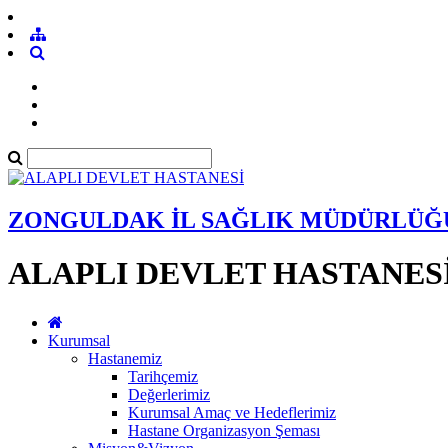
ZONGULDAK İL SAĞLIK MÜDÜRLÜĞ
ALAPLI DEVLET HASTANES
Kurumsal
Hastanemiz
Tarihçemiz
Değerlerimiz
Kurumsal Amaç ve Hedeflerimiz
Hastane Organizasyon Şeması