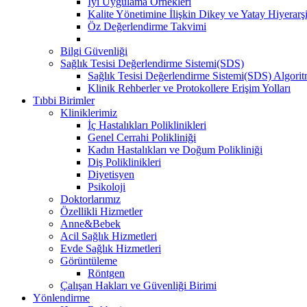
İyi Uygulama Örnekleri
Kalite Yönetimine İlişkin Dikey ve Yatay Hiyerarşi
Öz Değerlendirme Takvimi
Bilgi Güvenliği
Sağlık Tesisi Değerlendirme Sistemi(SDS)
Sağlık Tesisi Değerlendirme Sistemi(SDS) Algorit
Klinik Rehberler ve Protokollere Erişim Yolları
Tıbbi Birimler
Kliniklerimiz
İç Hastalıkları Poliklinikleri
Genel Cerrahi Polikliniği
Kadın Hastalıkları ve Doğum Polikliniği
Diş Poliklinikleri
Diyetisyen
Psikoloji
Doktorlarımız
Özellikli Hizmetler
Anne&Bebek
Acil Sağlık Hizmetleri
Evde Sağlık Hizmetleri
Görüntüleme
Röntgen
Çalışan Hakları ve Güvenliği Birimi
Yönlendirme