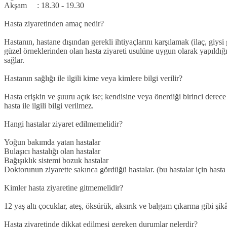
Akşam : 18.30 - 19.30
Hasta ziyaretinden amaç nedir?
Hastanın, hastane dışından gerekli ihtiyaçlarını karşılamak (ilaç, giys
güzel örneklerinden olan hasta ziyareti usulüne uygun olarak yapıldı
sağlar.
Hastanın sağlığı ile ilgili kime veya kimlere bilgi verilir?
Hasta erişkin ve şuuru açık ise; kendisine veya önerdiği birinci derece y
hasta ile ilgili bilgi verilmez.
Hangi hastalar ziyaret edilmemelidir?
Yoğun bakımda yatan hastalar
Bulaşıcı hastalığı olan hastalar
Bağışıklık sistemi bozuk hastalar
Doktorunun ziyarette sakınca gördüğü hastalar. (bu hastalar için hast
Kimler hasta ziyaretine gitmemelidir?
12 yaş altı çocuklar, ateş, öksürük, aksırık ve balgam çıkarma gibi şikâ
Hasta ziyaretinde dikkat edilmesi gereken durumlar nelerdir?