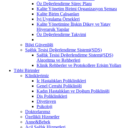
Öz Değerlendirme Süreç Planı
Kalite Yönetim Birimi Organizasyon Şeması
Kalite Birim Çalışanları
İyi Uygulama Örnekleri
Kalite Yönetimine İlişkin Dikey ve Yatay
Hiyerarşik Yapılar
Öz Değerlendirme Takvimi
Bilgi Güvenliği
Sağlık Tesisi Değerlendirme Sistemi(SDS)
Sağlık Tesisi Değerlendirme Sistemi(SDS)
Algoritma ve Rehberleri
Klinik Rehberler ve Protokollere Erişim Yolları
Tıbbi Birimler
Kliniklerimiz
İç Hastalıkları Poliklinikleri
Genel Cerrahi Polikliniği
Kadın Hastalıkları ve Doğum Polikliniği
Diş Poliklinikleri
Diyetisyen
Psikoloji
Doktorlarımız
Özellikli Hizmetler
Anne&Bebek
Acil Sağlık Hizmetleri