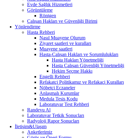
Evde Sağlık Hizmetleri
Görüntüleme
Röntgen
Çalışan Hakları ve Güvenliği Birimi
Yönlendirme
Hasta Rehberi
Nasıl Muayene Olurum
Ziyaret saatleri ve kuralları
Muayene saatleri
Hasta-Çalışan Hakları ve Sorumlulukları
Hasta Hakları Yönetmeliği
Hasta Çalışan Güvenliği Yönetmeliği
Hekim Seçme Hakkı
Engelli Rehberi
Refakatçi Politikamız ve Refakaçi Kuralları
Nöbetçi Eczaneler
Anlaşmalı Kurumlar
Medula Tesis Kodu
Laboratuvar Test Rehberi
Randevu Al
Laboratuvar Tetkik Sonuçları
Radyoloji Rapor Sonuçları
İletişim&Ulaşım
Anketlerimiz
Görüş ve Öneri Formu