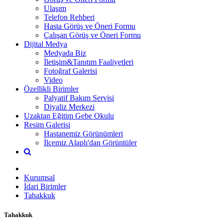
Ulaşım
Telefon Rehberi
Hasta Görüş ve Öneri Formu
Çalışan Görüş ve Öneri Formu
Dijital Medya
Medyada Biz
İletişim&Tanıtım Faaliyetleri
Fotoğraf Galerisi
Video
Özellikli Birimler
Palyatif Bakım Servisi
Diyaliz Merkezi
Uzaktan Eğitim Gebe Okulu
Resim Galerisi
Hastanemiz Görünümleri
İlçemiz Alaplı'dan Görüntüler
Kurumsal
İdari Birimler
Tahakkuk
Tahakkuk