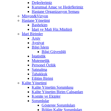
Değerlerimiz
Kurumsal Amaç ve Hedeflerimiz
Hastane Organizasyon Şeması
Misyon&Vizyon
Hastane Yönetimi
Başhekim
İdari ve Mali Hiz.Müdürü
İdari Birimler
Arşiv
Ayniyat
Bilgi İşlem
Bilgi Güvenliği
İstatistlik
Mutemetlik
Personel Özlük
Satınalma
Tahakkuk
Eğitim Birimi
Kalite Yönetimi
Kalite Yönetim Sorumlusu
Kalite Yönetim Birim Çalışanları
Komite ve Ekipler
Sorumlular
Gösterge Sorumluları
Bölüm Kalite Sorumluları